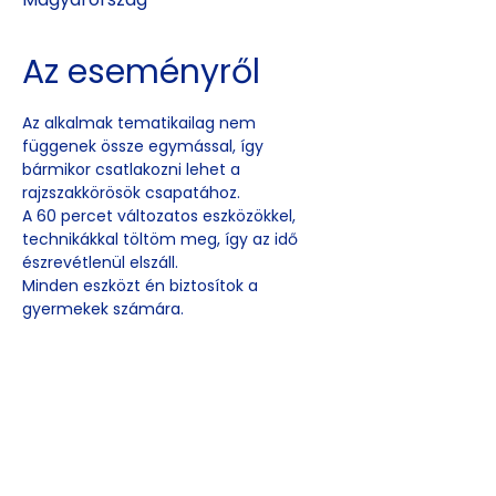
Az eseményről
Az alkalmak tematikailag nem 
függenek össze egymással, így 
bármikor csatlakozni lehet a 
rajzszakkörösök csapatához. 
A 60 percet változatos eszközökkel, 
technikákkal töltöm meg, így az idő 
észrevétlenül elszáll.
Minden eszközt én biztosítok a 
gyermekek számára. 
Esemény
megosztása