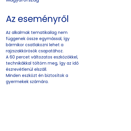
Az eseményről
Az alkalmak tematikailag nem 
függenek össze egymással, így 
bármikor csatlakozni lehet a 
rajzszakkörösök csapatához. 
A 60 percet változatos eszközökkel, 
technikákkal töltöm meg, így az idő 
észrevétlenül elszáll.
Minden eszközt én biztosítok a 
gyermekek számára. 
Esemény
megosztása