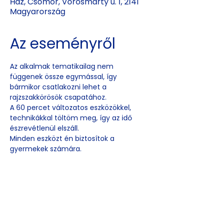
Ház, Csömör, Vörösmarty u. 1, 2141
Magyarország
Az eseményről
Az alkalmak tematikailag nem 
függenek össze egymással, így 
bármikor csatlakozni lehet a 
rajzszakkörösök csapatához. 
A 60 percet változatos eszközökkel, 
technikákkal töltöm meg, így az idő 
észrevétlenül elszáll.
Minden eszközt én biztosítok a 
gyermekek számára. 
Esemény