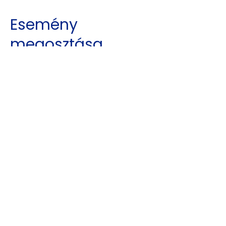
Esemény
megosztása
Kajdy Judit
kajdyjudit@gmail.com
06 30 465 0312
ELÉRHETŐSÉGEK