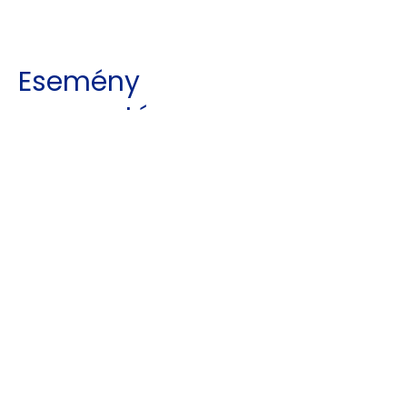
Esemény
megosztása
Kajdy Judit
kajdyjudit@gmail.com
06 30 465 0312