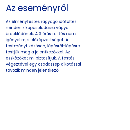
Az eseményről
Az élményfestés ragyogó időtöltés 
minden kikapcsolódásra vágyó 
érdeklődőnek. A 3 órás festés nem 
igényel rajzi előképzettséget. A 
festményt közösen, lépésről-lépésre 
festjük meg a jelentkezőkkel. Az 
eszközöket mi biztosítjuk. A festés 
végeztével egy csodaszép alkotással 
távozik minden jelentkező.
Esemény
megosztása