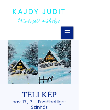
KAJDY JUDIT
Művészeti műhelye
TÉLI KÉP
nov. 17., P
  |  
Erzsébetliget
Színház