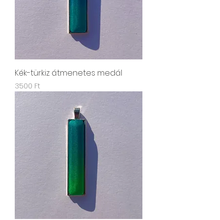
Kék-türkiz átmenetes medál
Ár
3500 Ft