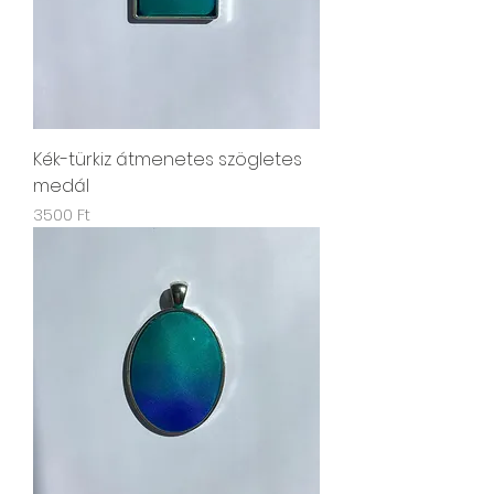
Kék-türkiz átmenetes szögletes
medál
Ár
3500 Ft