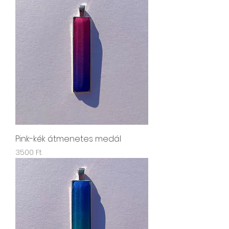
Pink-kék átmenetes medál
Ár
3500 Ft