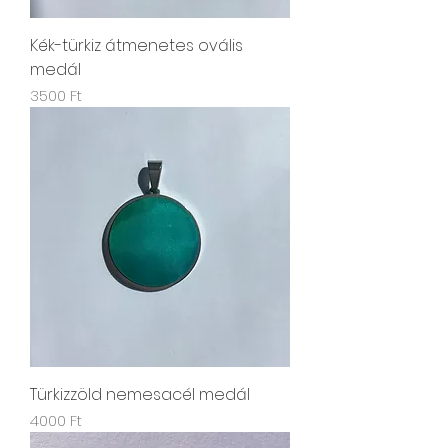
Kék-türkiz átmenetes ovális
medál
Ár
3500 Ft
Türkizzöld nemesacél medál
Ár
4000 Ft