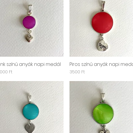
ink színű anyák napi medál
Piros színű anyák napi med
Gyorsnézet
Gyorsnézet
r
Ár
000 Ft
3500 Ft