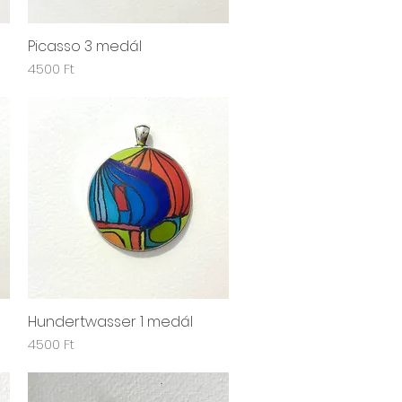
Picasso 3 medál
Gyorsnézet
Ár
4500 Ft
Hundertwasser 1 medál
Gyorsnézet
Ár
4500 Ft