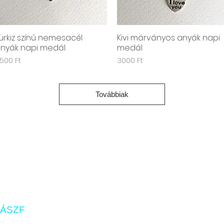
ürkiz színű nemesacél
Kivi márványos anyák napi
Gyorsnézet
Gyorsnézet
nyák napi medál
medál
r
Ár
500 Ft
3000 Ft
Továbbiak
ÁSZF