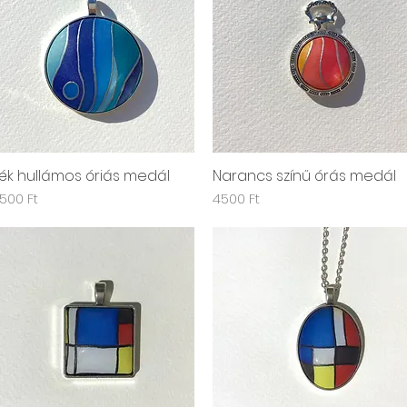
ék hullámos óriás medál
Narancs színű órás medál
Gyorsnézet
Gyorsnézet
r
Ár
500 Ft
4500 Ft