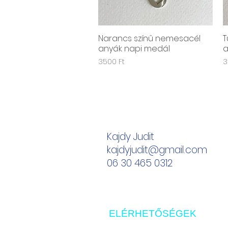
Narancs színű nemesacél
T
Gyorsnézet
anyák napi medál
a
Ár
Á
3500 Ft
3
Kajdy Judit
kajdyjudit@gmail.com
06 30 465 0312
ELÉRHETŐSÉGEK