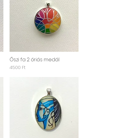
Őszi fa 2 óriás medál
Gyorsnézet
Ár
4500 Ft