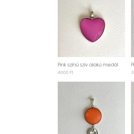
Pink színű szív alakú medál
P
Gyorsnézet
Ár
Á
4000 Ft
3