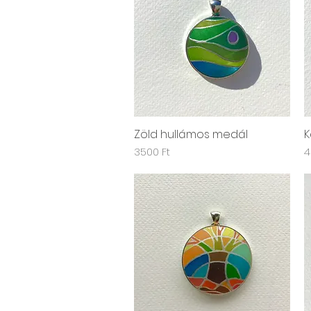
Zöld hullámos medál
K
Gyorsnézet
Ár
Á
3500 Ft
4