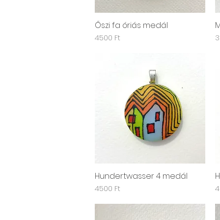
Őszi fa óriás medál
M
Gyorsnézet
Ár
Á
4500 Ft
3
Hundertwasser 4 medál
H
Gyorsnézet
Ár
Á
4500 Ft
4