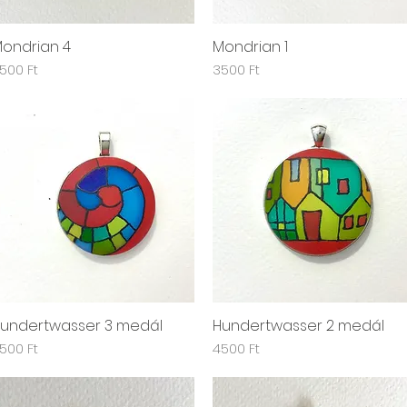
ondrian 4
Mondrian 1
Gyorsnézet
Gyorsnézet
r
Ár
500 Ft
3500 Ft
undertwasser 3 medál
Hundertwasser 2 medál
Gyorsnézet
Gyorsnézet
r
Ár
500 Ft
4500 Ft