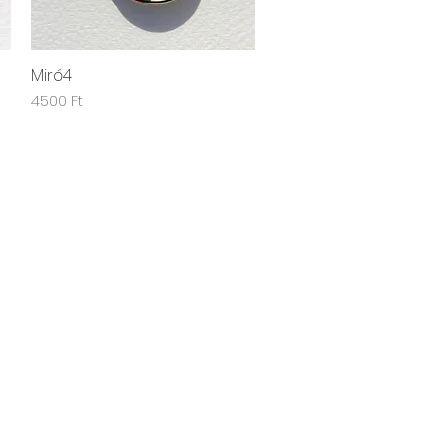
Miró4
Gyorsnézet
Ár
4500 Ft