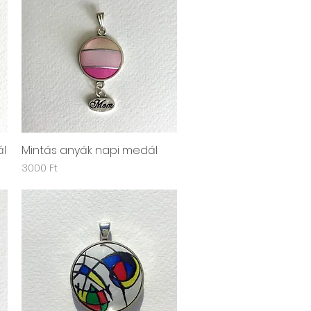
ál
Mintás anyák napi medál
Gyorsnézet
Ár
3000 Ft