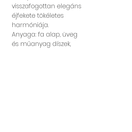
visszafogottan elegáns
éjfekete tökéletes
harmóniája.
Anyaga: fa alap, üveg
és műanyag díszek,
gyertya
Méret: 12*6*21 cm
Kajdy Judit
kajdyjudit@gmail.com
06 30 465 0312