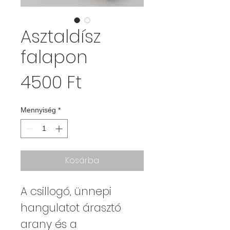
Asztaldísz
falapon
Ár
4500 Ft
Mennyiség
*
Kosárba
A csillogó, ünnepi
hangulatot árasztó
arany és a