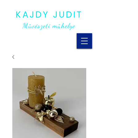
KAJDY JUDIT
Művészeti műhelye