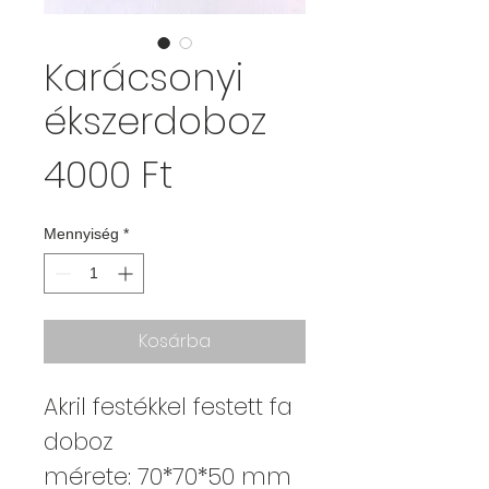
Karácsonyi
ékszerdoboz
Ár
4000 Ft
Mennyiség
*
Kosárba
Akril festékkel festett fa
doboz
mérete: 70*70*50 mm