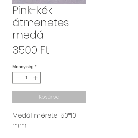
Pink-kék
átmenetes
medál
Ár
3500 Ft
Mennyiség
*
Kosárba
Medál mérete: 50*10
mm