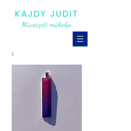
KAJDY JUDIT
Művészeti műhelye