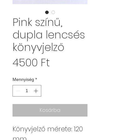
Pink színű,
dupla lencsés
könyvjelző
Ár
4500 Ft
Mennyiség
*
Kosárba
Könyvjelző mérete: 120
mm