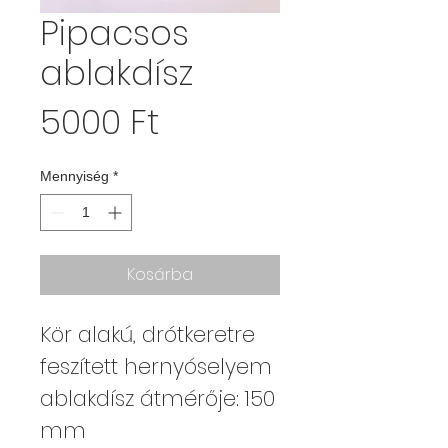
Pipacsos
ablakdísz
Ár
5000 Ft
Mennyiség
*
Kosárba
Kör alakú, drótkeretre
feszített hernyóselyem
ablakdísz átmérője: 150
mm