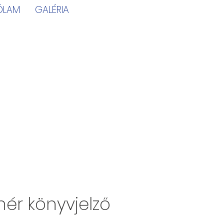
ÓLAM
GALÉRIA
hér könyvjelző