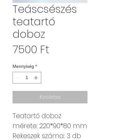
Teáscsészés
teatartó
doboz
Ár
7500 Ft
Mennyiség
*
Kosárba
Teatartó doboz
mérete: 220*90*80 mm
Rekeszek száma: 3 db