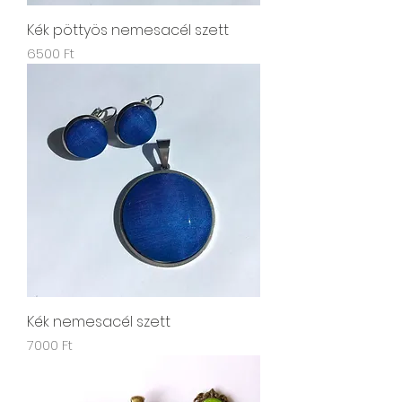
Kék pöttyös nemesacél szett
Ár
6500 Ft
Kék nemesacél szett
Ár
7000 Ft