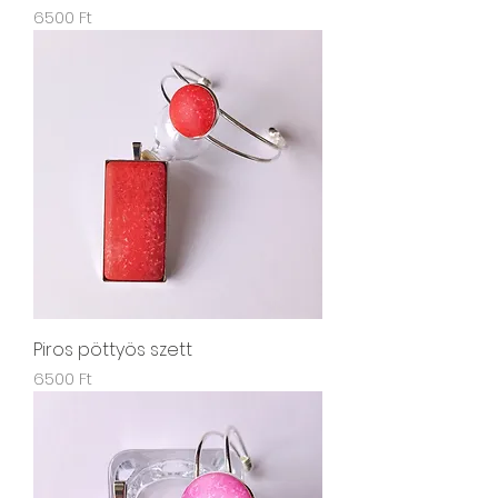
Ár
6500 Ft
Piros pöttyös szett
Ár
6500 Ft