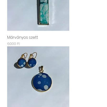
Márványos szett
Ár
6000 Ft