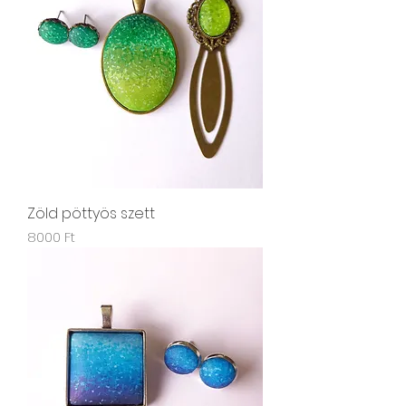
Zöld pöttyös szett
Ár
8000 Ft