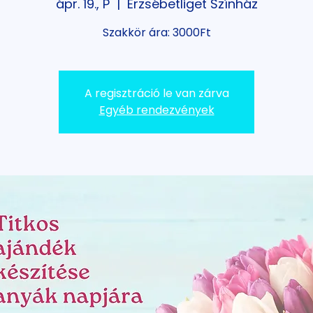
ápr. 19., P
  |  
Erzsébetliget Színház
Szakkör ára: 3000Ft
A regisztráció le van zárva
Egyéb rendezvények