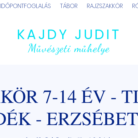
IDŐPONTFOGLALÁS
TÁBOR
RAJZSZAKKÖR
R
KAJDY JUDIT
Művészeti műhelye
KÖR 7-14 ÉV - T
ÉK - ERZSÉBE