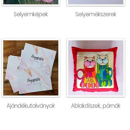
Selyemképek
Selyemékszerek
Ajándékutalványok
Ablakdíszek, párnák