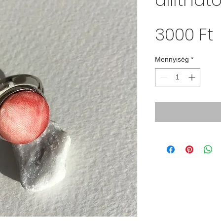
állíthat
Á
3000 Ft
Mennyiség
*