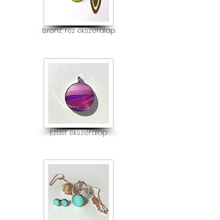
Bronz, réz ékszeralap
Ezüst ékszeralap