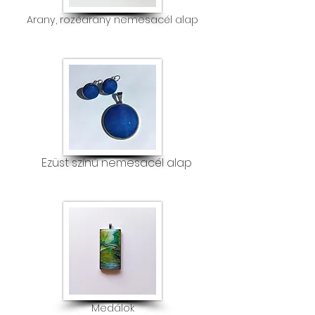
Arany, rozéarany nemesacél alap
Ezüst színű nemesacél alap
Medálok