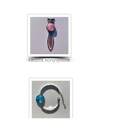
Kitűzők, könyvjelzők
Fülbevaló, gyűrű, karkötő